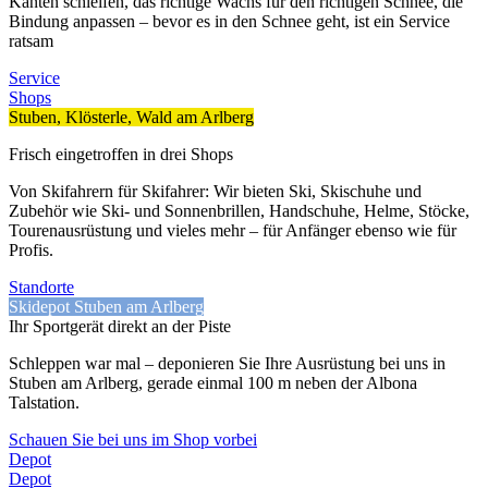
Kanten schleifen, das richtige Wachs für den richtigen Schnee, die
Bindung anpassen – bevor es in den Schnee geht, ist ein Service
ratsam
Service
Shops
Stuben, Klösterle, Wald am Arlberg
Frisch eingetroffen in drei Shops
Von Skifahrern für Skifahrer: Wir bieten Ski, Skischuhe und
Zubehör wie Ski- und Sonnenbrillen, Handschuhe, Helme, Stöcke,
Tourenausrüstung und vieles mehr – für Anfänger ebenso wie für
Profis.
Standorte
Skidepot Stuben am Arlberg
Ihr Sportgerät direkt an der Piste
Schleppen war mal – deponieren Sie Ihre Ausrüstung bei uns in
Stuben am Arlberg, gerade einmal 100 m neben der Albona
Talstation.
Schauen Sie bei uns im Shop vorbei
Depot
Depot